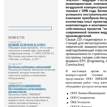
ЭНЕКОН - ведущая Росс
инжиниринговая компан
воздушной компрессорно
техники с 1996 года.
Более
успешного поступательно
компания приобрела бес
коллектива опыт проекти
комплектации и монтажно
собственных проектов "по
современной техники вед
производителей.
НОВОСТИ
Свыше 210 стационарных и 
5 апреля 2021
станций для металлургичес
НОВЫЙ ТЕЛЕФОН И АДРЕС
химической, машиностроител
Обращаем ваше внимание, что в связи с
нефтедобывающей отрасле
переездом в новый офис наш новый
телефонный номер: +7 (495) 228-83-51.
промышленности строитель
Мы теперь находимся по адресу
построены силами собствен
г.Москва, ул.Радио, д.24/1.
формате ЕРС (
Engineering
,
12 апреля 2017
Construction
).
Подборка мобильных приложений
Предлагаем вашему вниманию несколько
В настоящее время на
решений, которые позволят вам
компрессорной техник
упростить подбор и мониторинг
оборудования.
представлена ООО ЭНЕКО
выполнения работ «под ключ
5 февраля 2015
ИМПОРТОЗАМЕЩЕНИЕ!
объединяет ресурсы нескольк
Поддерживаем отечественного
производителя.
ООО Энекон-Инжиниринг
Продукты серии "ЭНЕКОН"
предназначены для смазки винтовых
ООО Спецмонтаж
компрессоров, эксплуатируемых в
ОКБ Технатон
любых производственных и
климатических условиях!
ООО К-Электро