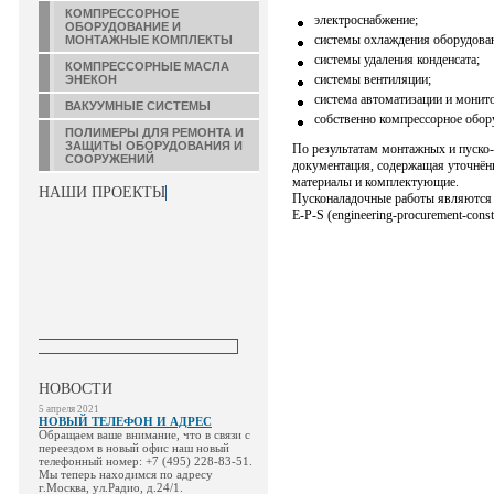
КОМПРЕССОРНОЕ
электроснабжение;
ОБОРУДОВАНИЕ И
системы охлаждения оборудова
МОНТАЖНЫЕ КОМПЛЕКТЫ
системы удаления конденсата;
КОМПРЕССОРНЫЕ МАСЛА
системы вентиляции;
ЭНЕКОН
система автоматизации и монит
ВАКУУМНЫЕ СИСТЕМЫ
собственно компрессорное обор
ПОЛИМЕРЫ ДЛЯ РЕМОНТА И
ЗАЩИТЫ ОБОРУДОВАНИЯ И
По результатам монтажных и пуско
СООРУЖЕНИЙ
документация, содержащая уточнённ
материалы и комплектующие.
НАШИ ПРОЕКТЫ
Пусконаладочные работы являются 
E-P-S (engineering-procurement-const
НОВОСТИ
5 апреля 2021
НОВЫЙ ТЕЛЕФОН И АДРЕС
Обращаем ваше внимание, что в связи с
переездом в новый офис наш новый
телефонный номер: +7 (495) 228-83-51.
Мы теперь находимся по адресу
г.Москва, ул.Радио, д.24/1.