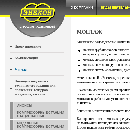
МОНТАЖ
Монтажное подразделение компании
Проектирование
монтаж трубопроводов сжатого 
материал: углеродистая сталь, 
Комплектация
монтаж силового электропитани
монтаж систем воздушного охла
Монтаж
монтаж систем автоматики, дис
Аттестованный в Ростехнадзоре инж
Помощь в подготовке
монтажники и электромонтажники и
технического задания для
проведения тендеров,
Оказанию монтажных услуг предшес
аукционов, закупок
проект, либо заказать его в проект
монтажные работы могут выполнятьс
«Энекон».
АНОНСЫ
Заказчика может заинтересовать пр
КОМПРЕССОРНЫЕ СТАНЦИИ
СТАЦИОНАРНЫЕ
Как правило, шеф – монтаж предус
на монтажной площадке для выполн
МОДУЛЬНЫЕ
КОМПРЕССОРНЫЕ СТАНЦИИ
Пуско-наладочные работы компрессо