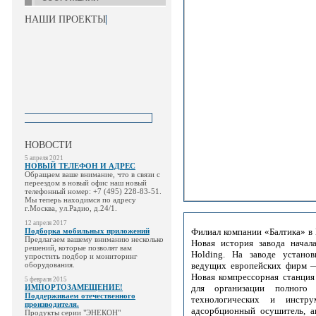
НАШИ ПРОЕКТЫ
НОВОСТИ
5 апреля 2021
НОВЫЙ ТЕЛЕФОН И АДРЕС
Обращаем ваше внимание, что в связи с
переездом в новый офис наш новый
телефонный номер: +7 (495) 228-83-51.
Мы теперь находимся по адресу
г.Москва, ул.Радио, д.24/1.
12 апреля 2017
Подборка мобильных приложений
Филиал компании «Балтика» в
Предлагаем вашему вниманию несколько
Новая история завода начала
решений, которые позволят вам
Holding. На заводе установ
упростить подбор и мониторинг
оборудования.
ведущих европейских фирм — S
Новая компрессорная станция
5 февраля 2015
ИМПОРТОЗАМЕЩЕНИЕ!
для организации полного 
Поддерживаем отечественного
технологических и инстру
производителя.
адсорбционный осушитель, а
Продукты серии "ЭНЕКОН"