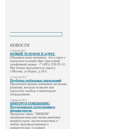
НОВОСТИ
5 апреля 2021
НОВЫЙ ТЕЛЕФОН И АДРЕС
Обращаем ваше внимание, что в связи с
переездом в новый офис наш новый
телефонный номер: +7 (495) 228-83-51.
Мы теперь находимся по адресу
г.Москва, ул.Радио, д.24/1.
12 апреля 2017
Подборка мобильных приложений
Предлагаем вашему вниманию несколько
решений, которые позволят вам
упростить подбор и мониторинг
оборудования.
5 февраля 2015
ИМПОРТОЗАМЕЩЕНИЕ!
Поддерживаем отечественного
производителя.
Продукты серии "ЭНЕКОН"
предназначены для смазки винтовых
компрессоров, эксплуатируемых в
любых производственных и
климатических условиях!